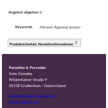
Angebot abgeben
0
Keywords
Herend, Apponyi purpur
Produktsicherheit: Herstellerinformationen
Porzellan & Porcelain
Sven Zymelka
Wildenhainer Straße 9
01558 Großenhain / Deutschland
info@porzellan-porcelain.de
0174 / 922 55 15