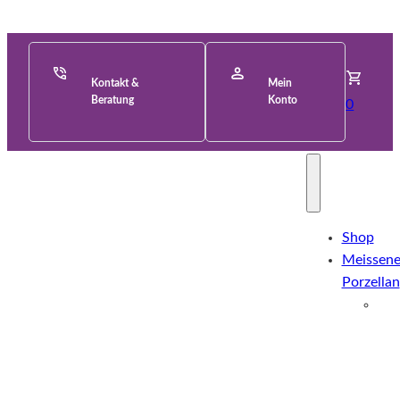
Kontakt &
Mein
Beratung
Konto
0
Shop
Meissene
Porzellan