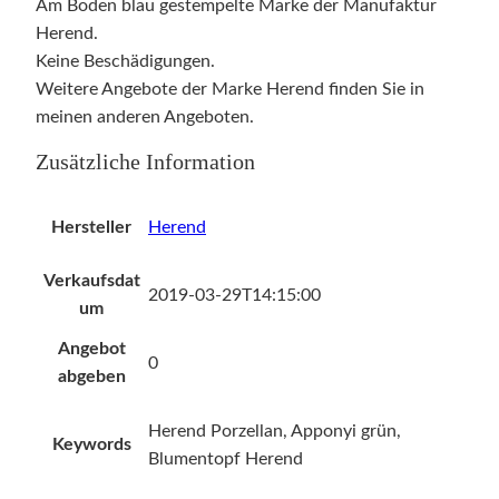
r
Am Boden blau gestempelte Marke der Manufaktur
e
Herend.
r
Keine Beschädigungen.
B
Weitere Angebote der Marke Herend finden Sie in
l
meinen anderen Angeboten.
u
Zusätzliche Information
m
e
n
Hersteller
Herend
t
Verkaufsdat
o
2019-03-29T14:15:00
um
p
f
Angebot
0
H
abgeben
e
r
Herend Porzellan, Apponyi grün,
Keywords
e
Blumentopf Herend
n