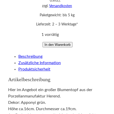
UStG.).
zzgl.
Versandkosten
Paketgewicht: bis 5 kg
Lieferzeit:
2 – 3 Werktage*
1 vorrätig
g
In den Warenkorb
r
Beschreibung
o
Zusätzliche Information
ß
Produktsicherheit
e
r
Artikelbeschreibung
s
c
Hier im Angebot ein großer Blumentopf aus der
h
Porzellanmanufaktur Herend.
w
Dekor: Apponyi grün.
e
Höhe ca.16cm. Durchmesser ca.19cm.