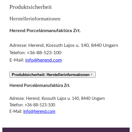
d
Produktsicherheit
A
p
Herstellerinformationen
p
Herend Porcelánmanufaktúra Zrt.
o
n
Adresse: Herend, Kossuth Lajos u. 140, 8440 Ungarn
y
Telefon: +36-88-523-100
i
E-Mail:
info@herend.com
g
r
Produktsicherheit: Herstellerinformationen
ü
n
Herend Porcelánmanufaktúra Zrt.
M
e
Adresse: Herend, Kossuth Lajos u. 140, 8440 Ungarn
n
Telefon: +36-88-523-100
g
E-Mail:
info@herend.com
e