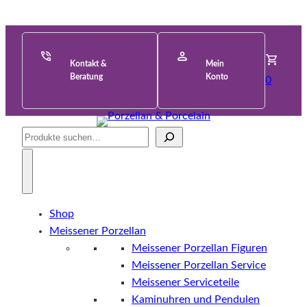
Kontakt &
Mein
Beratung
Konto
0
Suche
Shop
Meissener Porzellan
Meissener Porzellan Figuren
Meissener Porzellan Service
Meissener Serviceteile
Kaminuhren und Pendulen