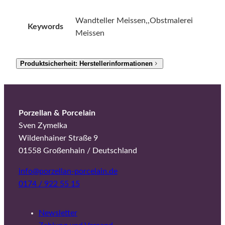
Wandteller Meissen,,Obstmalerei
Keywords
Meissen
Produktsicherheit: Herstellerinformationen
Porzellan & Porcelain
Sven Zymelka
Wildenhainer Straße 9
01558 Großenhain / Deutschland
info@porzellan-porcelain.de
0174 / 922 55 15
Newsletter