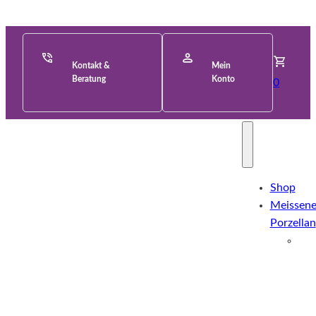
Kontakt &
Mein
Beratung
Konto
0
Shop
Meissene
Porzellan