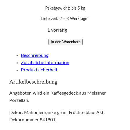
Paketgewicht: bis 5 kg
Lieferzeit:
2 – 3 Werktage*
1 vorrätig
K
In den Warenkorb
a
Beschreibung
f
Zusätzliche Information
f
Produktsicherheit
e
e
Artikelbeschreibung
g
e
Angeboten wird ein Kaffeegedeck aus Meissner
d
Porzellan.
e
Dekor: Mahonienranke grün, Früchte blau. Akt.
c
Dekornummer 841801.
k
M