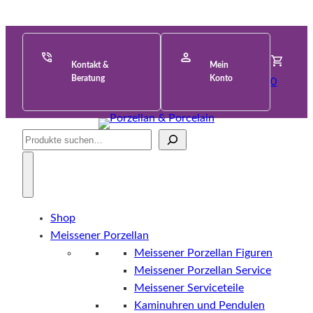
Kontakt &
Mein
Beratung
Konto
0
Suche
Shop
Meissener Porzellan
Meissener Porzellan Figuren
Meissener Porzellan Service
Meissener Serviceteile
Kaminuhren und Pendulen