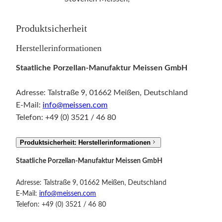
r
M
Produktsicherheit
a
Herstellerinformationen
h
o
Staatliche Porzellan-Manufaktur Meissen GmbH
n
i
Adresse: Talstraße 9, 01662 Meißen, Deutschland
e
E-Mail:
info@meissen.com
n
Telefon: +49 (0) 3521 / 46 80
r
a
Produktsicherheit: Herstellerinformationen
n
k
Staatliche Porzellan-Manufaktur Meissen GmbH
e
Adresse: Talstraße 9, 01662 Meißen, Deutschland
M
E-Mail:
info@meissen.com
e
Telefon: +49 (0) 3521 / 46 80
n