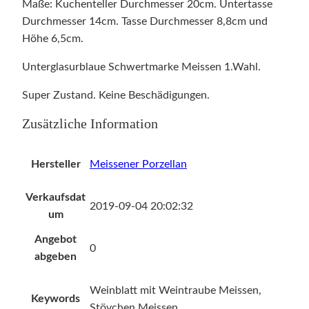
Maße: Kuchenteller Durchmesser 20cm. Untertasse
e
Durchmesser 14cm. Tasse Durchmesser 8,8cm und
i
Höhe 6,5cm.
s
s
Unterglasurblaue Schwertmarke Meissen 1.Wahl.
e
Super Zustand. Keine Beschädigungen.
n
1
Zusätzliche Information
.
W
Hersteller
Meissener Porzellan
a
h
Verkaufsdat
l
2019-09-04 20:02:32
um
i
m
Angebot
0
D
abgeben
e
Weinblatt mit Weintraube Meissen,
k
Keywords
Stövchen Meissen,
o