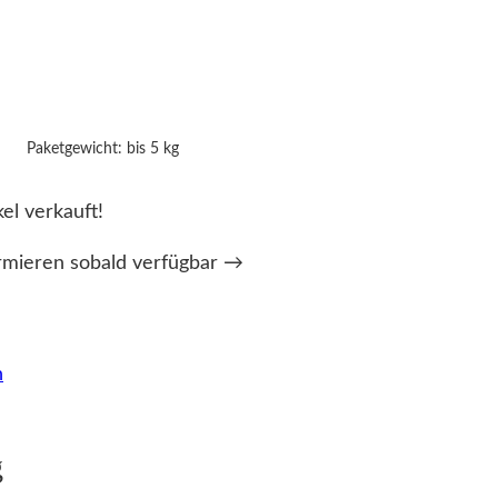
Paketgewicht: bis 5 kg
kel verkauft!
rmieren sobald verfügbar →
n
g