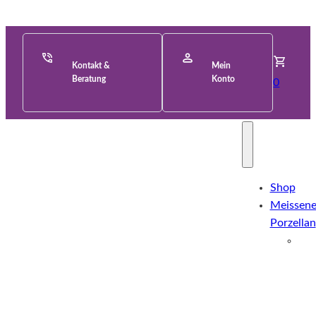
Kontakt &
Mein
Beratung
Konto
0
Shop
Meissene
Porzellan