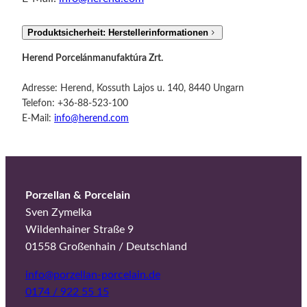
Produktsicherheit: Herstellerinformationen
Herend Porcelánmanufaktúra Zrt.
Adresse: Herend, Kossuth Lajos u. 140, 8440 Ungarn
Telefon: +36-88-523-100
E-Mail:
info@herend.com
Porzellan & Porcelain
Sven Zymelka
Wildenhainer Straße 9
01558 Großenhain / Deutschland
info@porzellan-porcelain.de
0174 / 922 55 15