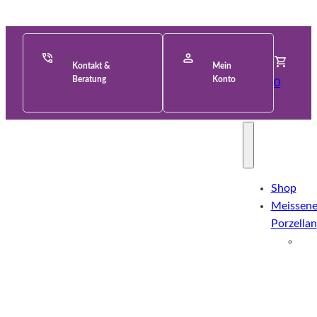
Kontakt &
Mein
Beratung
Konto
0
Shop
Meissene
Porzellan