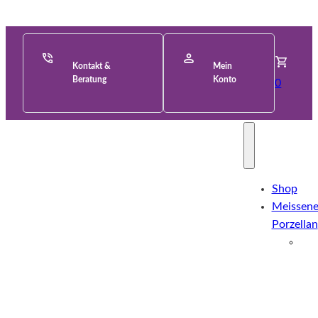
Kontakt &
Mein
Beratung
Konto
0
Shop
Meissene
Porzellan