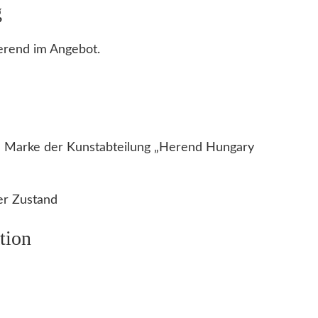
g
V
a
erend im Angebot.
s
e
H
e
r
 Marke der Kunstabteilung „Herend Hungary
e
n
d
er Zustand
i
tion
m
D
e
k
o