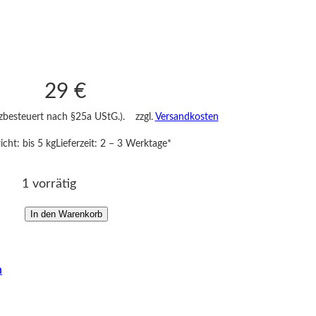
29
€
nzbesteuert nach §25a UStG.).
zzgl.
Versandkosten
cht: bis 5 kg
Lieferzeit:
2 – 3 Werktage*
1 vorrätig
In den Warenkorb
k
l
e
n
i
n
e