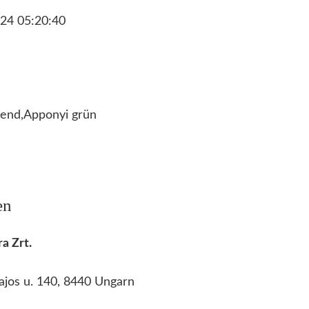
r
24 05:20:40
A
p
p
o
n
end,Apponyi grün
y
i
o
r
en
a
n
a Zrt.
g
e
ajos u. 140, 8440 Ungarn
M
e