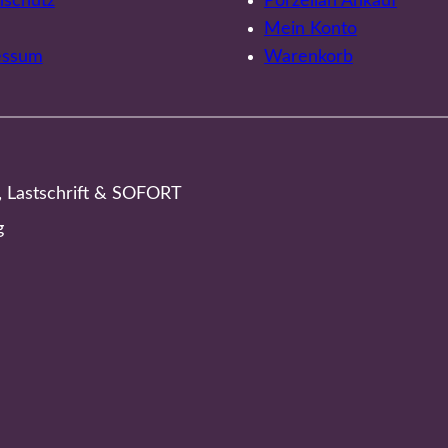
nschutz
Porzellan Ankauf
Mein Konto
essum
Warenkorb
, Lastschrift & SOFORT
g