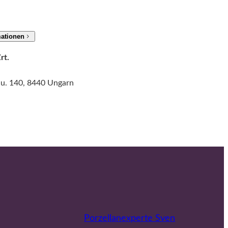
n
g
mationen
e
rt.
 u. 140, 8440 Ungarn
Porzellanexperte Sven