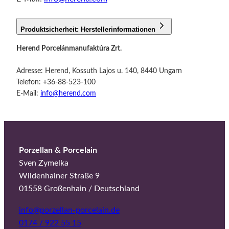
Produktsicherheit: Herstellerinformationen
Herend Porcelánmanufaktúra Zrt.
Adresse: Herend, Kossuth Lajos u. 140, 8440 Ungarn
Telefon: +36-88-523-100
E-Mail:
info@herend.com
Porzellan & Porcelain
Sven Zymelka
Wildenhainer Straße 9
01558 Großenhain / Deutschland
info@porzellan-porcelain.de
0174 / 922 55 15