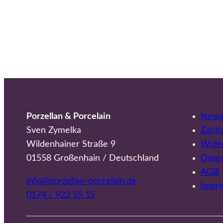
Porzellan & Porcelain
Newsl
Sven Zymelka
Zahlu
Wildenhainer Straße 9
Wider
01558 Großenhain / Deutschland
Date
AGB
info@porzellan-porcelain.de
Impr
0174 / 922 55 15