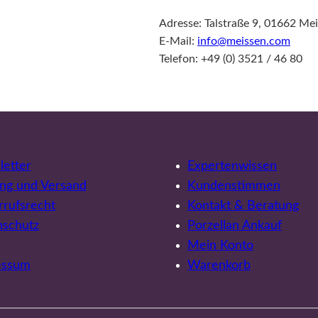
Adresse: Talstraße 9, 01662 Me
E-Mail:
info@meissen.com
Telefon: +49 (0) 3521 / 46 80
etter
Expertenwissen
ng und Versand
Kundenstimmen
rufsrecht
Kontakt & Beratung
nschutz
Porzellan Ankauf
Mein Konto
essum
Warenkorb