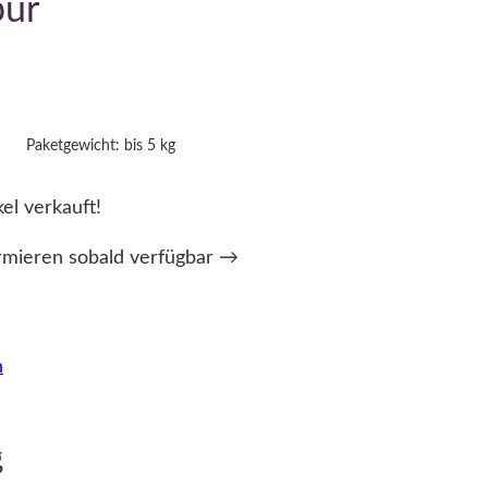
pur
Paketgewicht: bis 5 kg
kel verkauft!
rmieren sobald verfügbar →
n
g