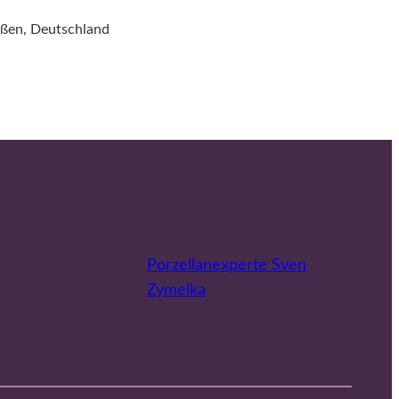
ißen, Deutschland
Porzellanexperte Sven
Zymelka