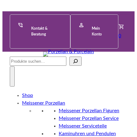
Kontakt &
Mein
Beratung
Konto
0
Suche
Shop
Meissener Porzellan
Meissener Porzellan Figuren
Meissener Porzellan Service
Meissener Serviceteile
Kaminuhren und Pendulen