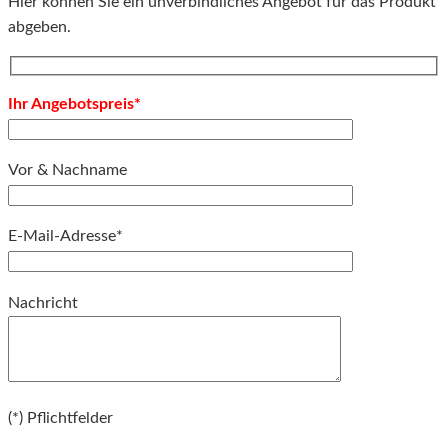
Hier können Sie ein unverbindliches Angebot für das Produkt
abgeben.
Ihr Angebotspreis*
Vor & Nachname
E-Mail-Adresse*
Bitte lassen Sie dieses Feld leer.
Nachricht
Bitte lassen Sie dieses Feld leer.
(*) Pflichtfelder