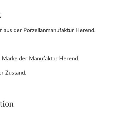
t
g
e
r
r aus der Porzellanmanufaktur Herend.
P
o
r
 Marke der Manufaktur Herend.
z
e
r Zustand.
l
l
a
tion
n
m
a
n
u