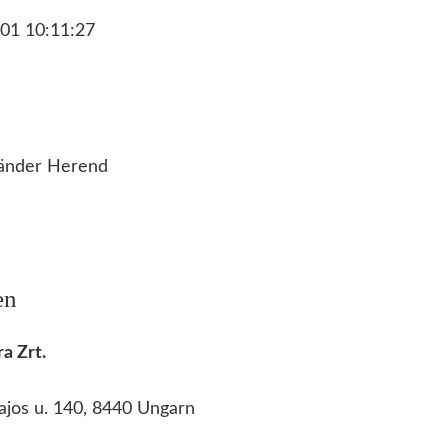
f
01 10:11:27
a
k
t
u
r
änder Herend
H
e
r
e
en
n
d
a Zrt.
M
e
ajos u. 140, 8440 Ungarn
n
g