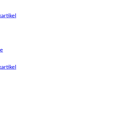
artikel
le
artikel