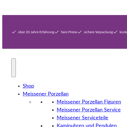
über 20 Jahre Erfahrung
faire Preise
sichere Verpackung
kost
Shop
Meissener Porzellan
Meissener Porzellan Figuren
Meissener Porzellan Service
Meissener Serviceteile
Kaminuhren und Pendulen