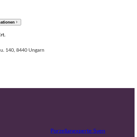
e
mationen
rt.
 u. 140, 8440 Ungarn
Porzellanexperte Sven