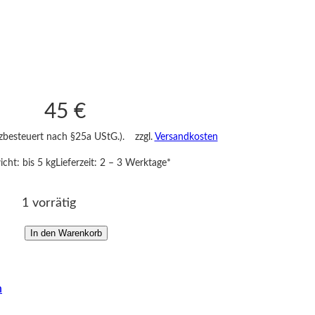
45
€
nzbesteuert nach §25a UStG.).
zzgl.
Versandkosten
cht: bis 5 kg
Lieferzeit:
2 – 3 Werktage*
1 vorrätig
In den Warenkorb
L
e
u
n
c
h