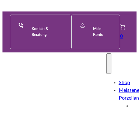
Kontakt &
Mein
Beratung
Konto
0
Shop
Meissene
Porzellan