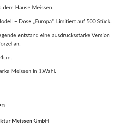
aus dem Hause Meissen.
odell – Dose „Europa“. Limitiert auf 500 Stück.
egende entstand eine ausdrucksstarke Version
orzellan.
14cm.
rke Meissen in 1.Wahl.
en
faktur Meissen GmbH