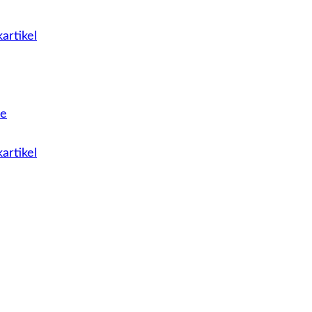
artikel
le
artikel