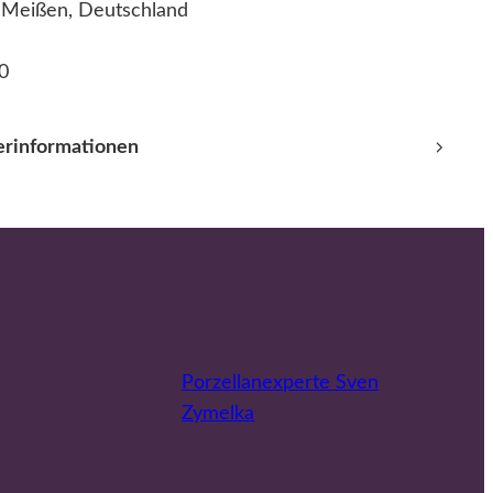
2 Meißen, Deutschland
0
lerinformationen
Porzellanexperte Sven
Zymelka