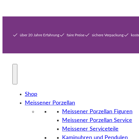
über 20 Jahre Erfahrung
faire Preise
sichere Verpackung
kost
Shop
Meissener Porzellan
Meissener Porzellan Figuren
Meissener Porzellan Service
Meissener Serviceteile
Kaminuhren und Pendulen