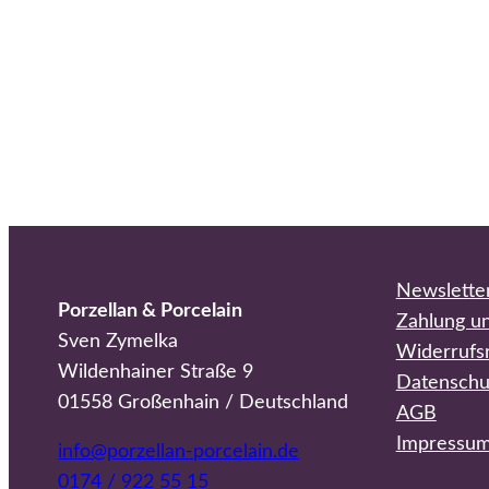
Newslette
Porzellan & Porcelain
Zahlung u
Sven Zymelka
Widerrufs
Wildenhainer Straße 9
Datenschu
01558 Großenhain / Deutschland
AGB
Impressu
info@porzellan-porcelain.de
0174 / 922 55 15