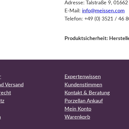
Adresse: Talstraße 9, 0166
E-Mail:
info@meissen.com
Telefon: +49 (0) 3521 / 46 8
Produktsicherheit: Herstel
r
Expertenwissen
nd Versand
Kundenstimmen
recht
Kontakt & Beratung
tz
Porzellan Ankauf
Mein Konto
m
Warenkorb