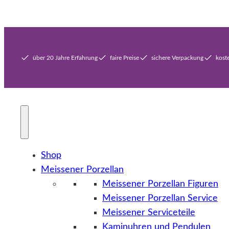
über 20 Jahre Erfahrung
faire Preise
sichere Verpackung
kost
Shop
Meissener Porzellan
Meissener Porzellan Figuren
Meissener Porzellan Service
Meissener Serviceteile
Kaminuhren und Pendulen