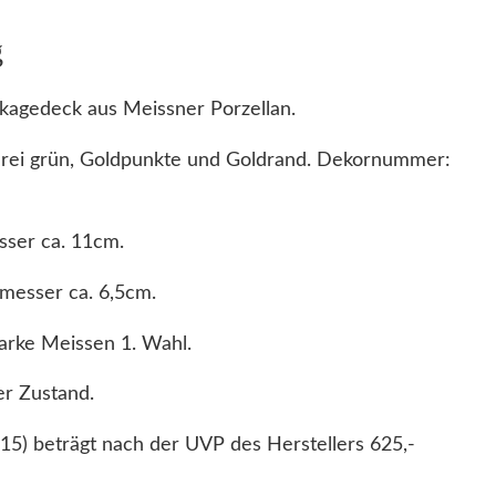
e
g
n
M
agedeck aus Meissner Porzellan.
o
k
erei grün, Goldpunkte und Goldrand. Dekornummer:
k
a
ser ca. 11cm.
g
e
messer ca. 6,5cm.
d
e
arke Meissen 1. Wahl.
c
r Zustand.
k
1
15) beträgt nach der UVP des Herstellers 625,-
.
W