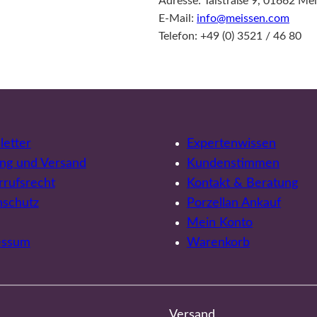
Adresse: Talstraße 9, 01662 Me
E-Mail:
info@meissen.com
Telefon: +49 (0) 3521 / 46 80
etter
Expertenwissen
ng und Versand
Kundenstimmen
rufsrecht
Kontakt & Beratung
nschutz
Porzellan Ankauf
Mein Konto
essum
Warenkorb
Versand