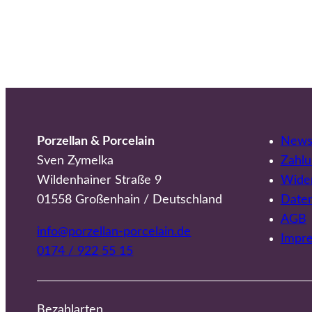
Porzellan & Porcelain
Newsl
Sven Zymelka
Zahlu
Wildenhainer Straße 9
Wider
01558 Großenhain / Deutschland
Date
AGB
info@porzellan-porcelain.de
Impr
0174 / 922 55 15
Bezahlarten