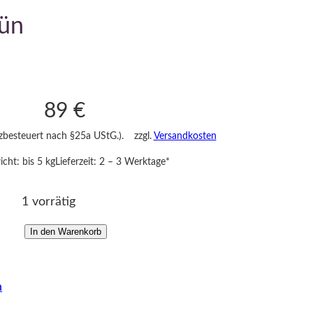
rün
89
€
nzbesteuert nach §25a UStG.).
zzgl.
Versandkosten
cht: bis 5 kg
Lieferzeit:
2 – 3 Werktage*
1 vorrätig
In den Warenkorb
M
e
i
n
s
s