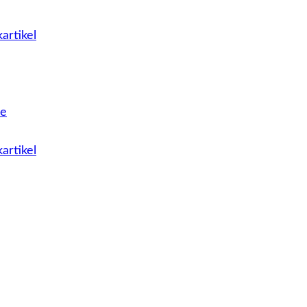
artikel
le
artikel