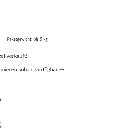
Paketgewicht: bis 5 kg
kel verkauft!
rmieren sobald verfügbar →
n
g