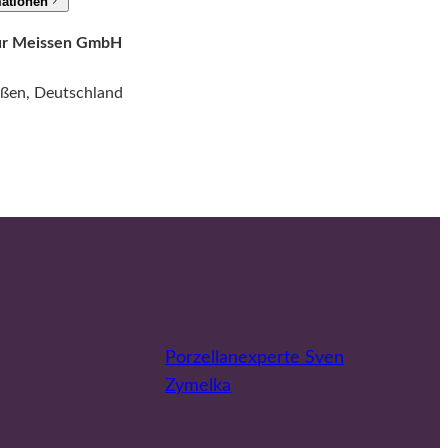
mationen
tur Meissen GmbH
ißen, Deutschland
Porzellanexperte Sven
Zymelka