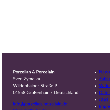
Porzellan & Porcelain
Newsl
Sven Zymelka
Zahlu
Wildenhainer Straße 9
Wider
01558 Großenhain / Deutschland
Date
AGB
info@porzellan-porcelain.de
Impr