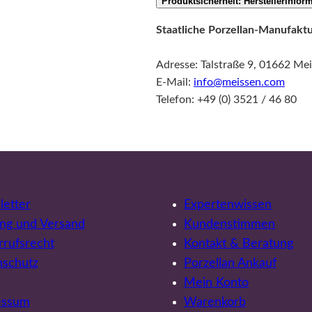
Produktsicherheit: Herstellerinfor
Staatliche Porzellan-Manufak
Adresse: Talstraße 9, 01662 Me
E-Mail:
info@meissen.com
Telefon: +49 (0) 3521 / 46 80
etter
Expertenwissen
ng und Versand
Kundenstimmen
rufsrecht
Kontakt & Beratung
nschutz
Porzellan Ankauf
Mein Konto
essum
Warenkorb