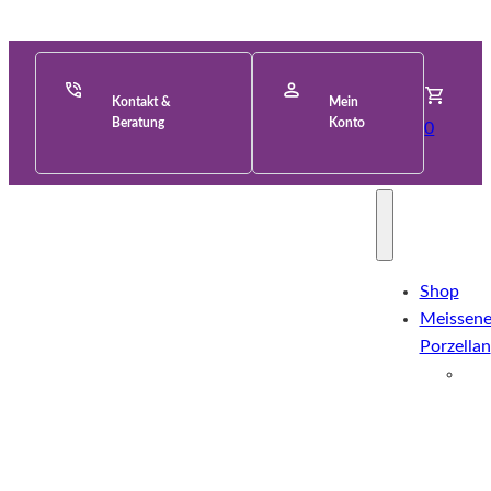
Kontakt &
Mein
Beratung
Konto
0
Shop
Meissene
Porzellan