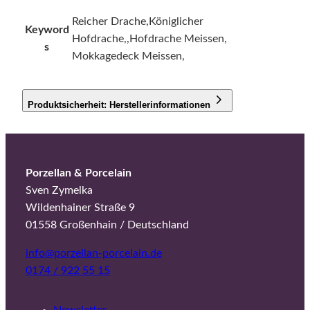
Reicher Drache,Königlicher
Keyword
Hofdrache,,Hofdrache Meissen,
s
Mokkagedeck Meissen,
Produktsicherheit: Herstellerinformationen
Porzellan & Porcelain
Sven Zymelka
Wildenhainer Straße 9
01558 Großenhain / Deutschland
info@porzellan-porcelain.de
0174 / 922 55 15