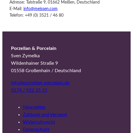
Adresse: Talstraße 9, 01662 Meißen, Deutschland
E-Mail:
info@meissen.com
Telefon: +49 (0) 3521 / 46 80
Porzellan & Porcelain
Sven Zymelka
Wildenhainer Straße 9
01558 Großenhain / Deutschland
info@porzellan-porcelain.de
0174 / 922 55 15
Newsletter
Zahlung und Versand
Widerrufsrecht
Datenschutz