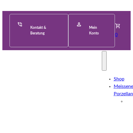
Kontakt &
Mein
Beratung
Konto
0
Shop
Meissene
Porzellan