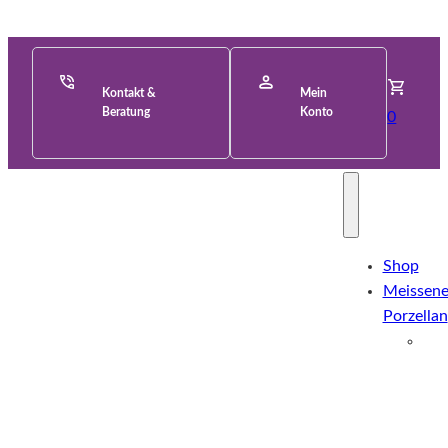
Kontakt &
Mein
Beratung
Konto
0
Shop
Meissene
Porzellan