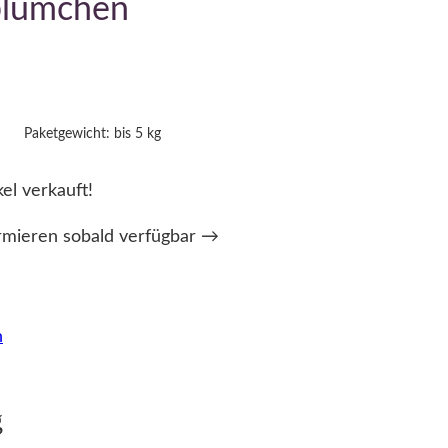
blümchen
Paketgewicht: bis 5 kg
kel verkauft!
rmieren sobald verfügbar →
n
g