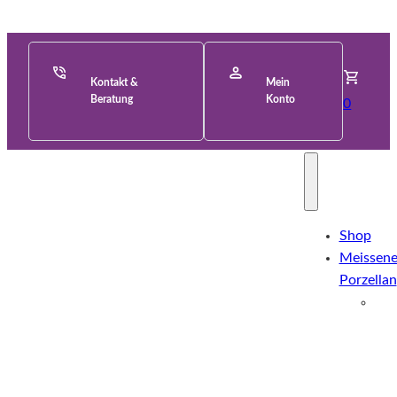
Kontakt &
Mein
Beratung
Konto
0
Shop
Meissene
Porzellan