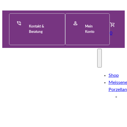
Kontakt &
Mein
Beratung
Konto
0
Shop
Meissene
Porzellan