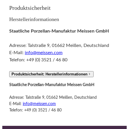
B
Produktsicherheit
l
u
Herstellerinformationen
m
e
Staatliche Porzellan-Manufaktur Meissen GmbH
n
m
Adresse: Talstraße 9, 01662 Meißen, Deutschland
a
E-Mail:
info@meissen.com
l
Telefon: +49 (0) 3521 / 46 80
e
r
Produktsicherheit: Herstellerinformationen
e
Staatliche Porzellan-Manufaktur Meissen GmbH
i
M
Adresse: Talstraße 9, 01662 Meißen, Deutschland
e
E-Mail:
info@meissen.com
n
Telefon: +49 (0) 3521 / 46 80
g
e