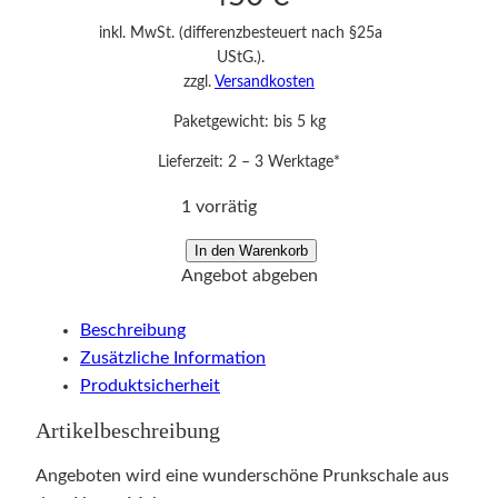
inkl. MwSt. (differenzbesteuert nach §25a
UStG.).
zzgl.
Versandkosten
Paketgewicht: bis 5 kg
Lieferzeit:
2 – 3 Werktage*
1 vorrätig
P
In den Warenkorb
Angebot abgeben
r
u
Beschreibung
n
Zusätzliche Information
k
Produktsicherheit
s
c
Artikelbeschreibung
h
a
Angeboten wird eine wunderschöne Prunkschale aus