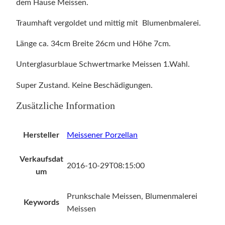
l
dem Hause Meissen.
e
Traumhaft vergoldet und mittig mit Blumenbmalerei.
M
e
Länge ca. 34cm Breite 26cm und Höhe 7cm.
i
s
Unterglasurblaue Schwertmarke Meissen 1.Wahl.
s
Super Zustand. Keine Beschädigungen.
e
n
Zusätzliche Information
1
.
Hersteller
Meissener Porzellan
W
a
Verkaufsdat
h
2016-10-29T08:15:00
um
l
m
Prunkschale Meissen, Blumenmalerei
i
Keywords
Meissen
t