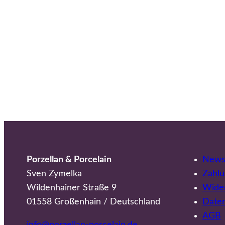
Porzellan & Porcelain
Newsl
Sven Zymelka
Zahlu
Wildenhainer Straße 9
Wider
01558 Großenhain / Deutschland
Date
AGB
info@porzellan-porcelain.de