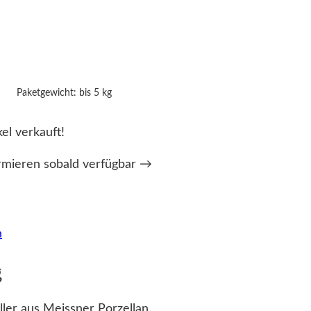
Paketgewicht: bis 5 kg
kel verkauft!
rmieren sobald verfügbar →
n
g
ler aus Meissner Porzellan.