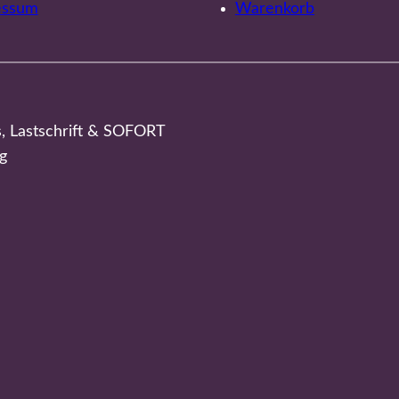
essum
Warenkorb
s, Lastschrift & SOFORT
g