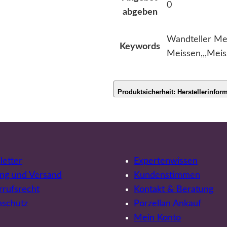
0
abgeben
Wandteller Mei
Keywords
Meissen,,,Meis
Produktsicherheit: Herstellerinfor
etter
Expertenwissen
ng und Versand
Kundenstimmen
rufsrecht
Kontakt & Beratung
nschutz
Porzellan Ankauf
Mein Konto