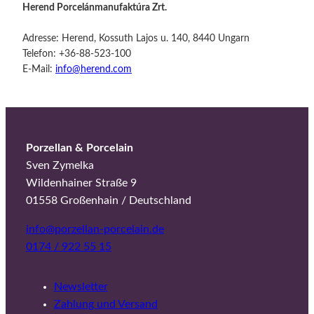
Herend Porcelánmanufaktúra Zrt.
Adresse: Herend, Kossuth Lajos u. 140, 8440 Ungarn
Telefon: +36-88-523-100
E-Mail:
info@herend.com
Porzellan & Porcelain
Sven Zymelka
Wildenhainer Straße 9
01558 Großenhain / Deutschland
info@porzellan-porcelain.de
0174 / 922 55 15
Newsletter
Zahlung und Versand