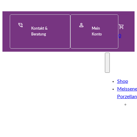
Kontakt &
Mein
Beratung
Konto
0
Shop
Meissene
Porzellan