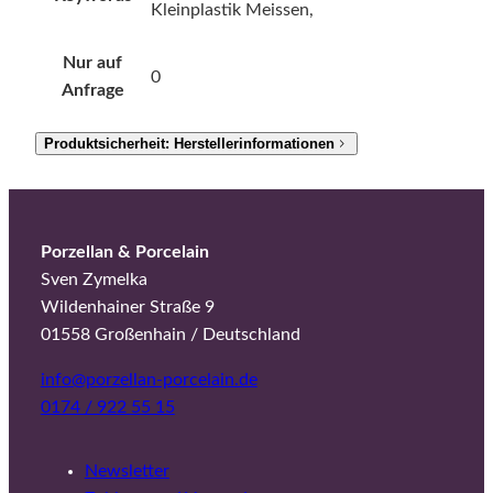
Kleinplastik Meissen,
Nur auf
0
Anfrage
Produktsicherheit: Herstellerinformationen
Porzellan & Porcelain
Sven Zymelka
Wildenhainer Straße 9
01558 Großenhain / Deutschland
info@porzellan-porcelain.de
0174 / 922 55 15
Newsletter