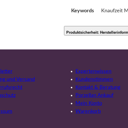
Knaufzeit M
Keywords
Produktsicherheit: Herstellerinfor
etter
Expertenwissen
ng und Versand
Kundenstimmen
rufsrecht
Kontakt & Beratung
nschutz
Porzellan Ankauf
Mein Konto
essum
Warenkorb