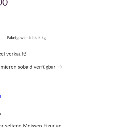
00
Paketgewicht: bis 5 kg
kel verkauft!
rmieren sobald verfügbar →
n
g
hr seltene Meissen Figur an.