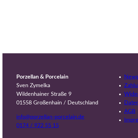
Porzellan & Porcelain
Newsl
Sven Zymelka
Zahlu
Wildenhainer Straße 9
Wider
01558 Großenhain / Deutschland
Date
AGB
info@porzellan-porcelain.de
Impr
0174 / 922 55 15