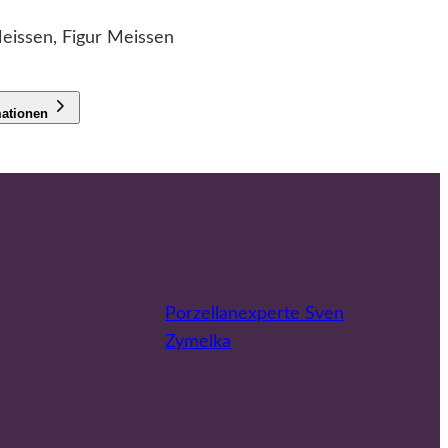
eissen, Figur Meissen
mationen
Porzellanexperte Sven
Zymelka