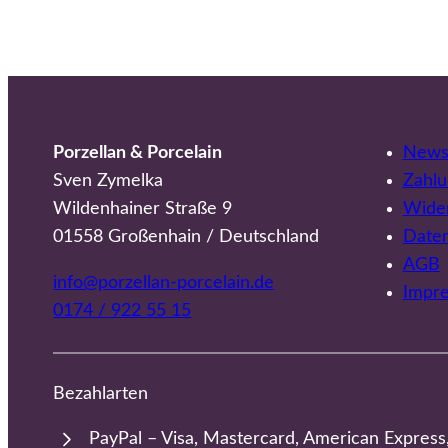
Porzellan & Porcelain
Newsl
Sven Zymelka
Zahlu
Wildenhainer Straße 9
Wider
01558 Großenhain / Deutschland
Date
AGB
info@porzellan-porcelain.de
Impr
0174 / 922 55 15
Bezahlarten
PayPal – Visa, Mastercard, American Express