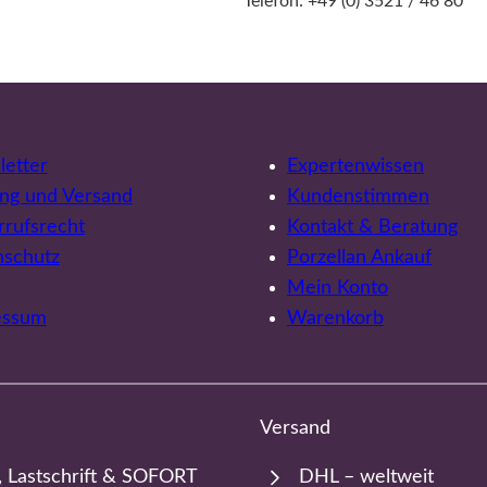
Telefon: +49 (0) 3521 / 46 80
etter
Expertenwissen
ng und Versand
Kundenstimmen
rufsrecht
Kontakt & Beratung
nschutz
Porzellan Ankauf
Mein Konto
essum
Warenkorb
Versand
, Lastschrift & SOFORT
DHL – weltweit