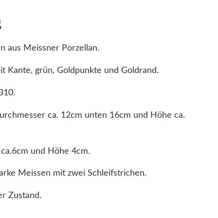
h
g
e
n
n aus Meissner Porzellan.
M
e
it Kante, grün, Goldpunkte und Goldrand.
i
310.
s
s
urchmesser ca. 12cm unten 16cm und Höhe ca.
e
n
i
r ca.6cm und Höhe 4cm.
m
rke Meissen mit zwei Schleifstrichen.
D
e
r Zustand.
k
o