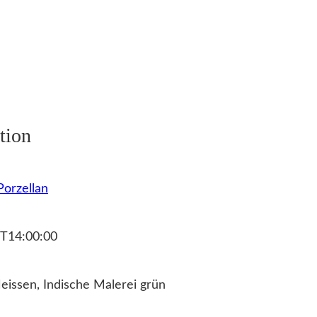
r
I
n
d
i
s
tion
c
h
e
orzellan
M
a
l
T14:00:00
e
r
issen, Indische Malerei grün
e
i