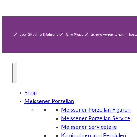
über 20 Jahre Erfahrung
faire Preise
sichere Verpackung
kost
Shop
Meissener Porzellan
Meissener Porzellan Figuren
Meissener Porzellan Service
Meissener Serviceteile
Kaminuhren und Pendulen