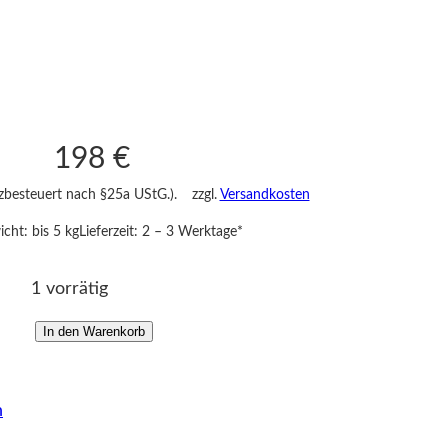
198
€
nzbesteuert nach §25a UStG.).
zzgl.
Versandkosten
cht: bis 5 kg
Lieferzeit:
2 – 3 Werktage*
1 vorrätig
In den Warenkorb
S
t
ö
n
v
c