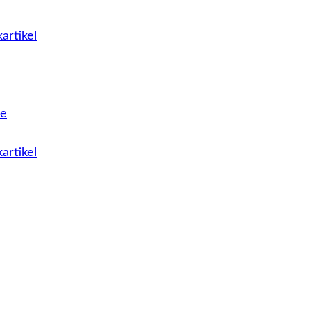
artikel
le
artikel