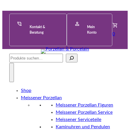
Kontakt &
Mein
Beratung
Konto
0
Suche
Shop
Meissener Porzellan
Meissener Porzellan Figuren
Meissener Porzellan Service
Meissener Serviceteile
Kaminuhren und Pendulen