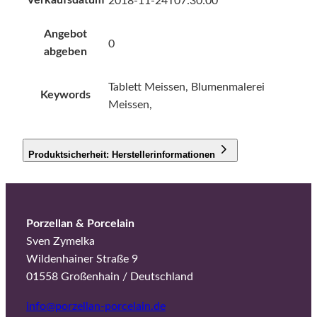
Verkaufsdatum
2018-11-24T07:30:00
Angebot
0
abgeben
Tablett Meissen, Blumenmalerei
Keywords
Meissen,
Produktsicherheit: Herstellerinformationen
Porzellan & Porcelain
Sven Zymelka
Wildenhainer Straße 9
01558 Großenhain / Deutschland
info@porzellan-porcelain.de