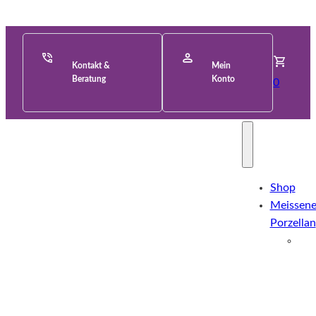
Kontakt &
Mein
Beratung
Konto
0
Shop
Meissene
Porzellan