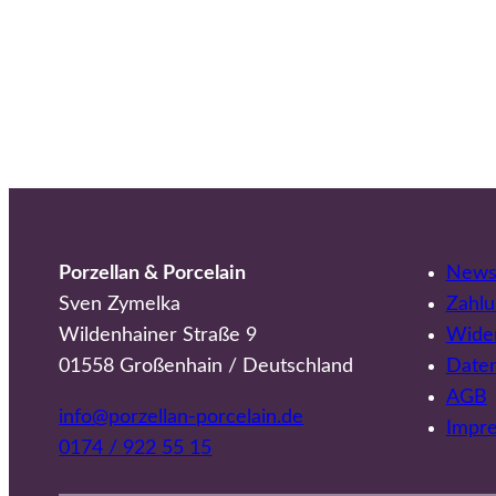
Porzellan & Porcelain
Newsl
Sven Zymelka
Zahlu
Wildenhainer Straße 9
Wider
01558 Großenhain / Deutschland
Date
AGB
info@porzellan-porcelain.de
Impr
0174 / 922 55 15