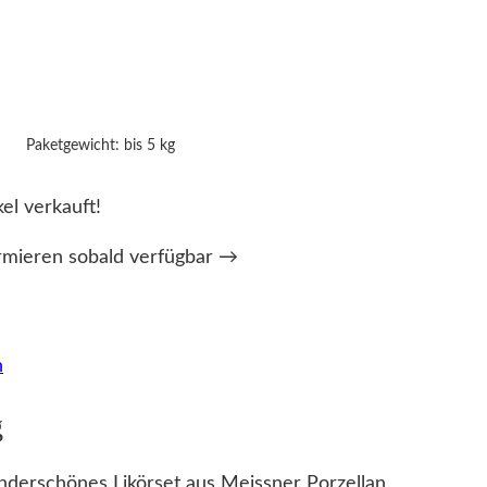
Paketgewicht: bis 5 kg
kel verkauft!
rmieren sobald verfügbar →
n
g
derschönes Likörset aus Meissner Porzellan.