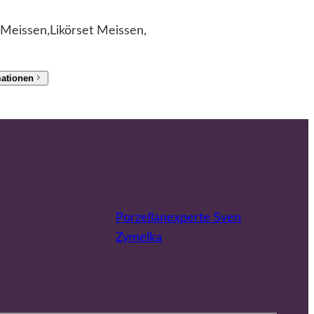
 Meissen,Likörset Meissen,
mationen
Porzellanexperte Sven
Zymelka