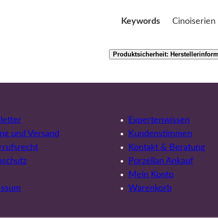
Cinoiserien
Keywords
Produktsicherheit: Herstellerinfor
etter
Expertenwissen
ng und Versand
Kundenstimmen
rufsrecht
Kontakt & Beratung
nschutz
Porzellan Ankauf
Mein Konto
essum
Warenkorb