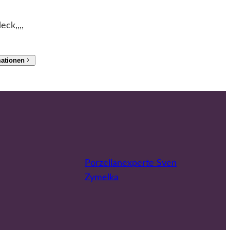
ck,,,,
mationen
Porzellanexperte Sven
Zymelka