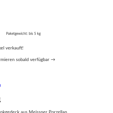
Paketgewicht: bis 5 kg
kel verkauft!
rmieren sobald verfügbar →
n
g
unkgedeck aus Meissner Porzellan.