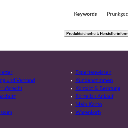
Prunkgede
Keywords
Produktsicherheit: Herstellerinfor
etter
Expertenwissen
ng und Versand
Kundenstimmen
rufsrecht
Kontakt & Beratung
nschutz
Porzellan Ankauf
Mein Konto
essum
Warenkorb