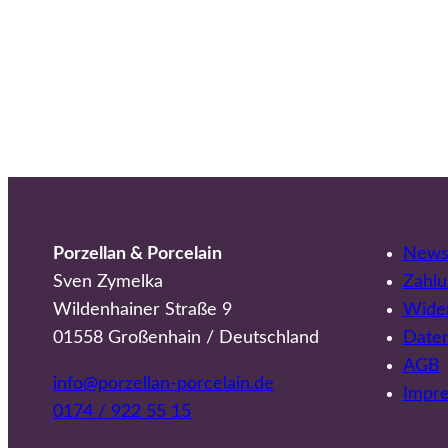
Porzellan & Porcelain
Newsl
Sven Zymelka
Zahlu
Wildenhainer Straße 9
Wider
01558 Großenhain / Deutschland
Date
AGB
info@porzellan-porcelain.de
Impr
0174 / 922 55 15