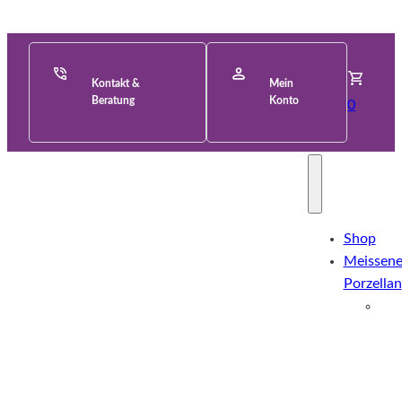
Kontakt &
Mein
Beratung
Konto
0
Shop
Meissene
Porzellan