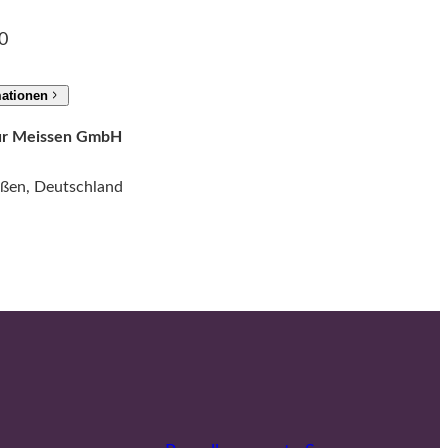
0
mationen
tur Meissen GmbH
ißen, Deutschland