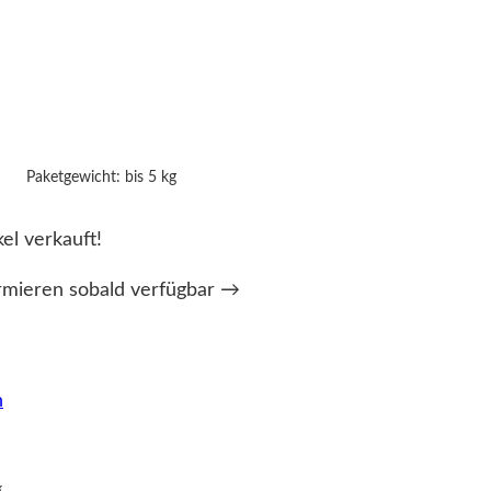
Paketgewicht: bis 5 kg
kel verkauft!
rmieren sobald verfügbar →
n
g