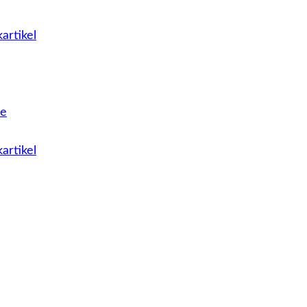
artikel
le
artikel