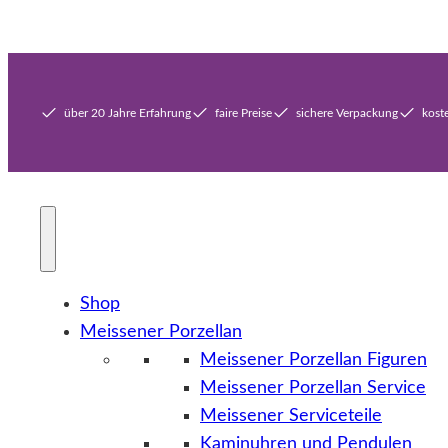
über 20 Jahre Erfahrung
faire Preise
sichere Verpackung
kost
Shop
Meissener Porzellan
Meissener Porzellan Figuren
Meissener Porzellan Service
Meissener Serviceteile
Kaminuhren und Pendulen