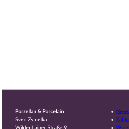
Porzellan & Porcelain
Newsl
Sven Zymelka
Zahlu
Wildenhainer Straße 9
Wider