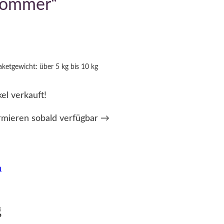
Sommer“
aketgewicht: über 5 kg bis 10 kg
kel verkauft!
rmieren sobald verfügbar →
n
g