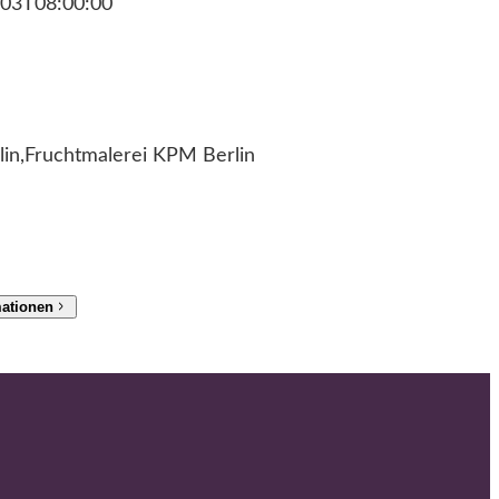
03T08:00:00
in,Fruchtmalerei KPM Berlin
mationen