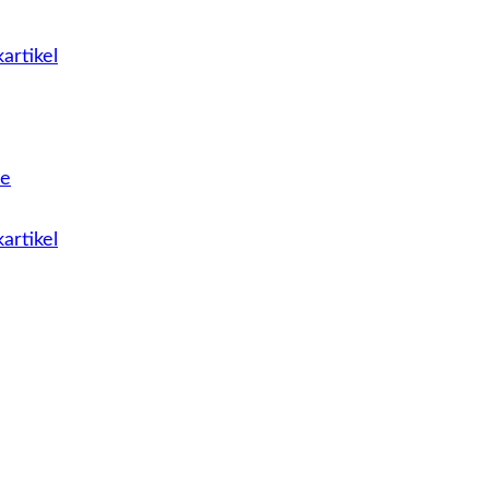
artikel
le
artikel