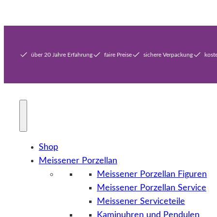
über 20 Jahre Erfahrung
faire Preise
sichere Verpackung
kost
Shop
Meissener Porzellan
Meissener Porzellan Figuren
Meissener Porzellan Service
Meissener Serviceteile
Kaminuhren und Pendulen