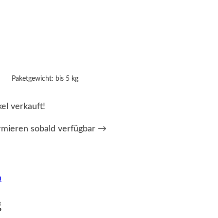
Paketgewicht: bis 5 kg
kel verkauft!
rmieren sobald verfügbar →
n
g