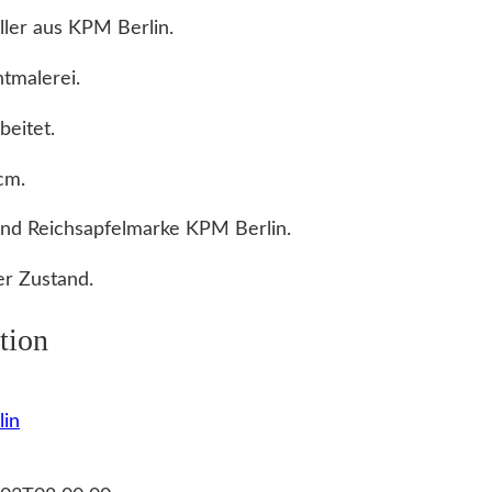
ler aus KPM Berlin.
htmalerei.
eitet.
cm.
und Reichsapfelmarke KPM Berlin.
r Zustand.
tion
in