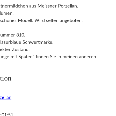
rtnermädchen aus Meissner Porzellan.
Blumen.
erschönes Modell. Wird selten angeboten.
ummer 810.
rglasurblaue Schwertmarke.
ekter Zustand.
nge mit Spaten“ finden Sie in meinen anderen
tion
zellan
:01:51