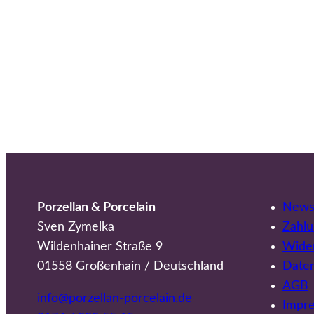
Porzellan & Porcelain
Newsl
Sven Zymelka
Zahlu
Wildenhainer Straße 9
Wider
01558 Großenhain / Deutschland
Date
AGB
info@porzellan-porcelain.de
Impr