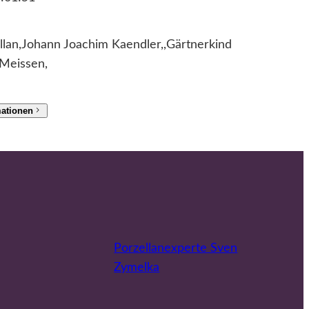
lan,Johann Joachim Kaendler,,Gärtnerkind
 Meissen,
mationen
Porzellanexperte Sven
Zymelka