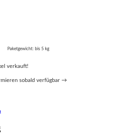
Paketgewicht: bis 5 kg
kel verkauft!
rmieren sobald verfügbar →
n
g