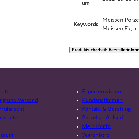
um
Meissen Porzel
Keywords
Meissen,Figur
Produktsicherheit: Herstellerinfor
etter
Expertenwissen
ng und Versand
Kundenstimmen
rufsrecht
Kontakt & Beratung
nschutz
Porzellan Ankauf
Mein Konto
essum
Warenkorb