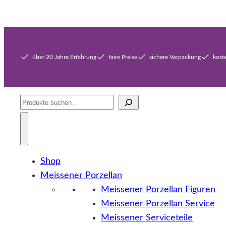
über 20 Jahre Erfahrung
faire Preise
sichere Verpackung
kost
Suche
Shop
Meissener Porzellan
Meissener Porzellan Figuren
Meissener Porzellan Service
Meissener Serviceteile