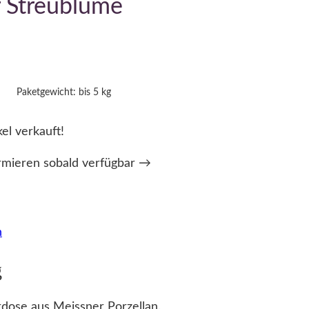
 Streublume
Paketgewicht: bis 5 kg
kel verkauft!
rmieren sobald verfügbar →
n
g
dose aus Meissner Porzellan.