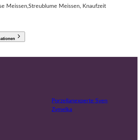
se Meissen,Streublume Meissen, Knaufzeit
mationen
Porzellanexperte Sven
Zymelka