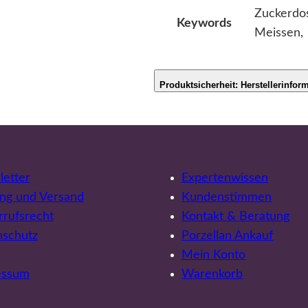
Zuckerdo
Keywords
Meissen,
Produktsicherheit: Herstellerinfor
etter
Expertenwissen
ng und Versand
Kundenstimmen
rufsrecht
Kontakt & Beratung
nschutz
Porzellan Ankauf
Mein Konto
essum
Warenkorb