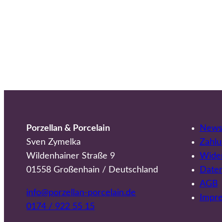
Porzellan & Porcelain
Newsl
Sven Zymelka
Zahlu
Wildenhainer Straße 9
Wider
01558 Großenhain / Deutschland
Date
AGB
info@porzellan-porcelain.de
Impr
0174 / 922 55 15